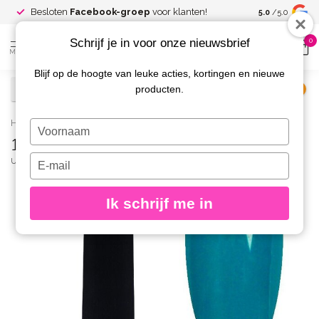
Spaar voor
gr
Besloten
Facebook-groep
voor klanten!
5.0
/5.0
kortingen
Schrijf je in voor onze nieuwsbrief
0
MENU
Blijf op de hoogte van leuke acties, kortingen en nieuwe
producten.
€
Excl. btw
Home
/
144 Gelpolish 8 gr.
Typ
144 Gelpolish 8 gr.
je
naam
Typ
URBAN NAILS
(0)
in
je
e-
Ik schrijf me in
mailadres
in