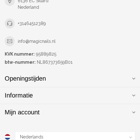
6136 EC Sittard
Nederland
+31464512389
info@magicnails.nl
KVK nummer:
95889825
btw-nummer:
NL867373659B01
Openingstijden
Informatie
Mijn account