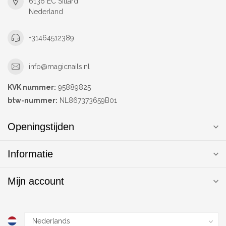
6136 EC Sittard
Nederland
+31464512389
info@magicnails.nl
KVK nummer:
95889825
btw-nummer:
NL867373659B01
Openingstijden
Informatie
Mijn account