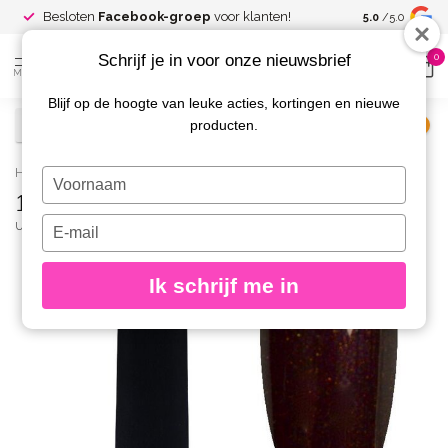
Spaar voor
gr
Besloten
Facebook-groep
voor klanten!
5.0
/5.0
kortingen
Schrijf je in voor onze nieuwsbrief
0
MENU
Blijf op de hoogte van leuke acties, kortingen en nieuwe
producten.
€
Excl. btw
Home
/
142 Gelpolish 8 gr.
Typ
142 Gelpolish 8 gr.
je
naam
Typ
URBAN NAILS
(0)
in
je
e-
Ik schrijf me in
mailadres
in