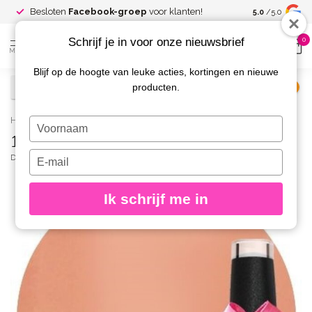
Spaar voor
gr
Besloten
Facebook-groep
voor klanten!
5.0
/5.0
kortingen
Schrijf je in voor onze nieuwsbrief
0
MENU
Blijf op de hoogte van leuke acties, kortingen en nieuwe
producten.
€
Excl. btw
Home
/
136 Gellak Blush 10 ml.
Typ
136 Gellak Blush 10 ml.
je
naam
Typ
DIVA
(0)
in
je
e-
Ik schrijf me in
mailadres
in