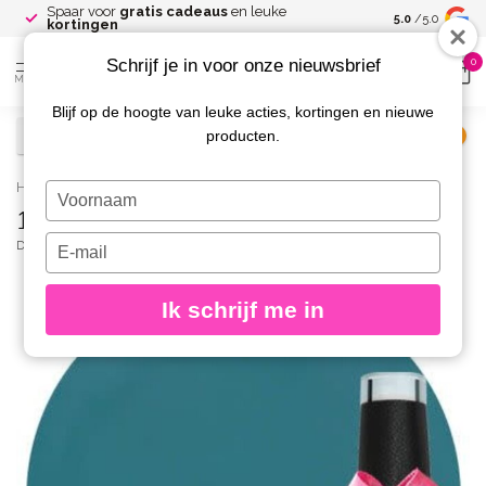
Spaar voor
gratis cadeaus
en leuke
Gratis verze
5.0
/5.0
kortingen
Schrijf je in voor onze nieuwsbrief
0
MENU
Blijf op de hoogte van leuke acties, kortingen en nieuwe
producten.
€
Excl. btw
Home
/
134 Gellak Bahama Mama 10 ml.
Typ
134 Gellak Bahama Mama 10 ml.
je
naam
Typ
DIVA
(0)
in
je
e-
Ik schrijf me in
mailadres
in