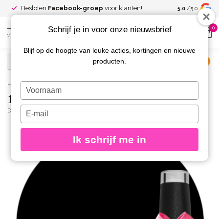
Spaar voor
gr
Besloten
Facebook-groep
voor klanten!
5.0
/5.0
kortingen
Schrijf je in voor onze nieuwsbrief
0
MENU
Blijf op de hoogte van leuke acties, kortingen en nieuwe
producten.
€
Excl. btw
Home
/
115 Gellak Amazing Black 10 ml.
Typ
115 Gellak Amazing Black 10 ml.
je
naam
Typ
DIVA
(0)
in
je
e-
Ik schrijf me in
mailadres
in