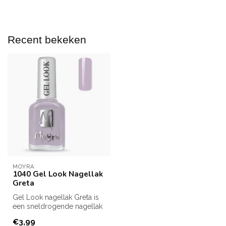
Recent bekeken
MOYRA
1040 Gel Look Nagellak
Greta
Gel Look nagellak Greta is
een sneldrogende nagellak
van Moyra.
€3,99
Ben je op zoek...