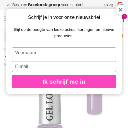
Spaar voor
gr
Besloten
Facebook-groep
voor klanten!
5.0
/5.0
kortingen
Schrijf je in voor onze nieuwsbrief
0
MENU
Blijf op de hoogte van leuke acties, kortingen en nieuwe
producten.
€
Excl. btw
Home
/
1040 Gel Look Nagellak Greta
Typ
1040 Gel Look Nagellak Greta
je
naam
Typ
MOYRA
(0)
in
je
e-
Ik schrijf me in
mailadres
in