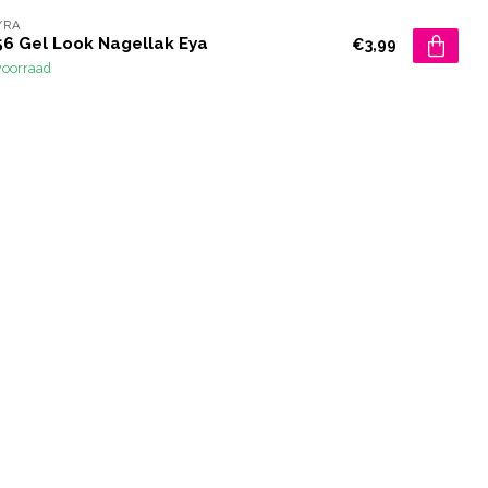
YRA
56 Gel Look Nagellak Eya
€3,99
voorraad