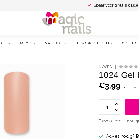
Spaar voor
gratis cade
GEL
ACRYL
NAIL ART
BENODIGDHEDEN
OPLEIDI
MOYRA
1024 Gel 
€3,99
Excl. btw
Toevoegen om te verge
Advies nodig?
B