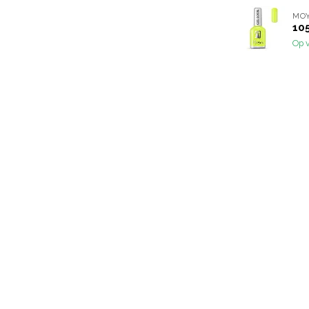
MO
10
Op 