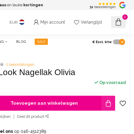
aus
en leuke
kortingen
G
32
beoordelingen
0
Mijn account
Verlanglijst
EUR
€
Excl. btw
NG
BLOG
SALE
0 beoordelingen
Look Nagellak Olivia
Op voorraad
Toevoegen aan winkelwagen
lijken
Deel dit product
el ons
op 046-4512389