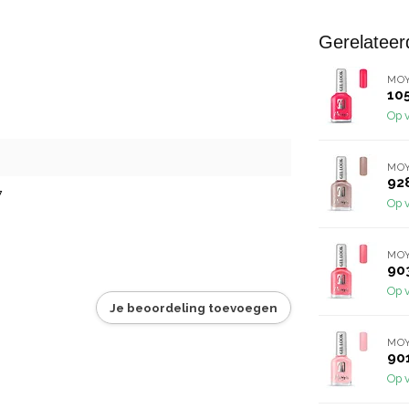
Gerelateer
MO
10
Op 
MO
92
7
Op 
MO
90
Op 
Je beoordeling toevoegen
MO
90
Op 