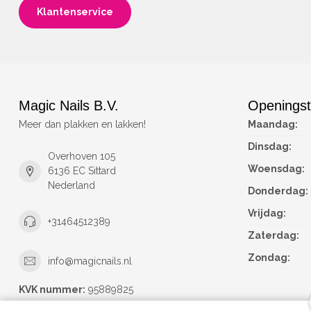
Klantenservice
Magic Nails B.V.
Openingst
Meer dan plakken en lakken!
Maandag:
Dinsdag:
Overhoven 105
Woensdag:
6136 EC Sittard
Nederland
Donderdag:
Vrijdag:
+31464512389
Zaterdag:
Zondag:
info@magicnails.nl
KVK nummer:
95889825
btw-nummer:
NL867373659B01