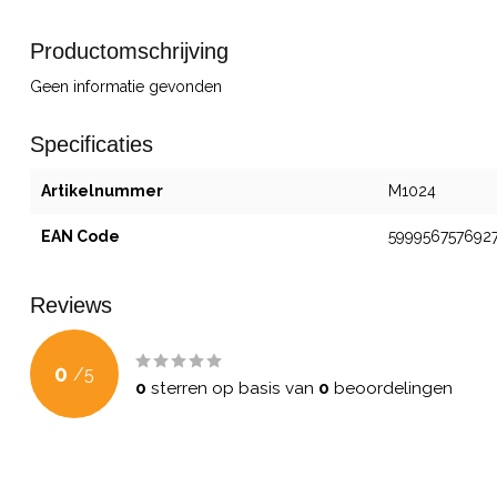
Productomschrijving
Geen informatie gevonden
Specificaties
Artikelnummer
M1024
EAN Code
599956757692
Reviews
0
/
5
0
sterren op basis van
0
beoordelingen