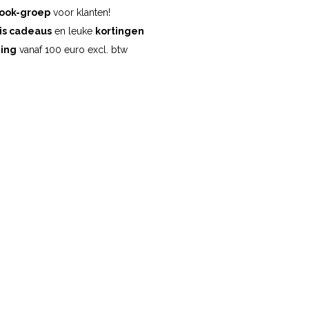
ook-groep
voor klanten!
is cadeaus
en leuke
kortingen
ding
vanaf 100 euro excl. btw