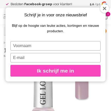
Spaar voor
gr
Besloten
Facebook-groep
voor klanten!
5.0
/5.0
kortingen
Schrijf je in voor onze nieuwsbrief
0
MENU
Blijf op de hoogte van leuke acties, kortingen en nieuwe
producten.
€
Excl. btw
Home
/
1023 Gel Look Nagellak Loane
Typ
1023 Gel Look Nagellak Loane
je
naam
Typ
MOYRA
(0)
in
je
e-
Ik schrijf me in
mailadres
in