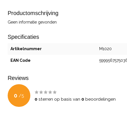
Productomschrijving
Geen informatie gevonden
Specificaties
Artikelnummer
M1020
EAN Code
599956757503
Reviews
0
/
5
0
sterren op basis van
0
beoordelingen