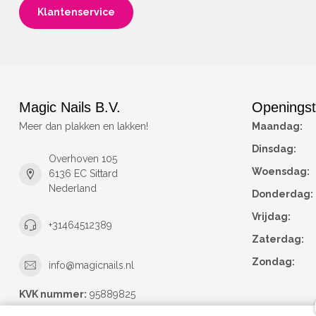
Klantenservice
Magic Nails B.V.
Openingst
Meer dan plakken en lakken!
Maandag:
Dinsdag:
Overhoven 105
Woensdag:
6136 EC Sittard
Nederland
Donderdag:
Vrijdag:
+31464512389
Zaterdag:
Zondag:
info@magicnails.nl
KVK nummer:
95889825
btw-nummer:
NL867373659B01