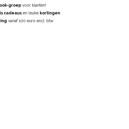
ook-groep
voor klanten!
is cadeaus
en leuke
kortingen
ding
vanaf 100 euro excl. btw