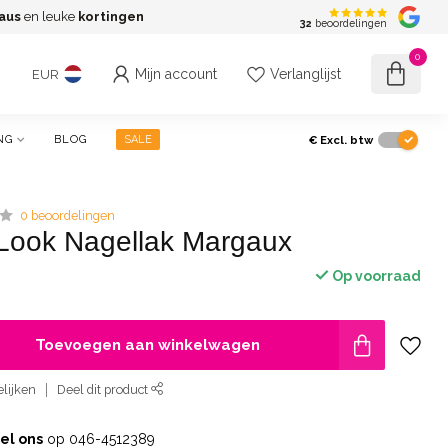
aus
en leuke
kortingen
G
32
beoordelingen
0
Mijn account
Verlanglijst
EUR
€
Excl. btw
NG
BLOG
SALE
0 beoordelingen
Look Nagellak Margaux
Op voorraad
Toevoegen aan winkelwagen
lijken
Deel dit product
el ons
op 046-4512389