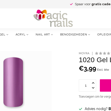
Spaar voor
gratis cade
GEL
ACRYL
NAIL ART
BENODIGDHEDEN
OPLEIDI
MOYRA
1020 Gel 
€3,99
Excl. btw
Toevoegen om te verge
Advies nodig?
B