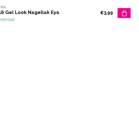
YRA
56 Gel Look Nagellak Eya
€3,99
voorraad