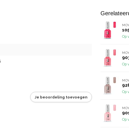
Gerelateer
MO
10
Op 
MO
90
6
Op 
MO
92
Op 
Je beoordeling toevoegen
MO
90
Op 