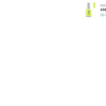
MO
10
Op 