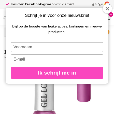
Spaar voor
gr
Besloten
Facebook-groep
voor klanten!
5.0
/5.0
kortingen
Schrijf je in voor onze nieuwsbrief
0
MENU
Blijf op de hoogte van leuke acties, kortingen en nieuwe
producten.
€
Excl. btw
Home
/
1019 Gel Look Nagellak Clémence
Typ
1019 Gel Look Nagellak Clémence
je
naam
Typ
MOYRA
(0)
in
je
e-
Ik schrijf me in
mailadres
in