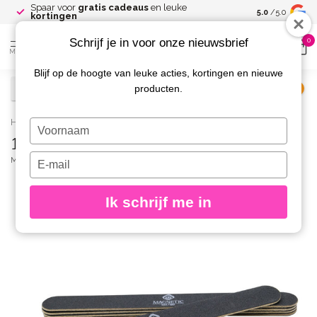
Spaar voor
gratis cadeaus
en leuke
Gratis verze
5.0
/5.0
kortingen
Schrijf je in voor onze nieuwsbrief
0
MENU
Blijf op de hoogte van leuke acties, kortingen en nieuwe
producten.
€
Excl. btw
Home
/
100/180 grit Emeryboard Zwart 5 st.
Typ
100/180 grit Emeryboard Zwart 5 st.
je
naam
Typ
MAGNETIC
(0)
in
je
e-
Ik schrijf me in
mailadres
in