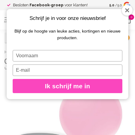
Spaar voor
gr
Besloten
Facebook-groep
voor klanten!
5.0
/5.0
kortingen
Schrijf je in voor onze nieuwsbrief
0
MENU
Blijf op de hoogte van leuke acties, kortingen en nieuwe
producten.
€
Excl. btw
Home
/
08 Cream Builder Powder Pink
Typ
08 Cream Builder Powder Pink
je
naam
Typ
URBAN NAILS
(0)
in
je
e-
Ik schrijf me in
mailadres
in