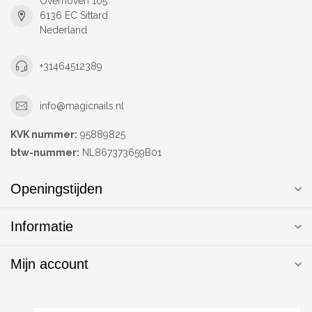
Overhoven 105
6136 EC Sittard
Nederland
+31464512389
info@magicnails.nl
KVK nummer:
95889825
btw-nummer:
NL867373659B01
Openingstijden
Informatie
Mijn account