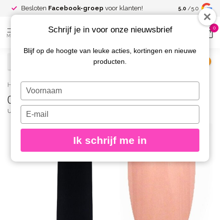
Spaar voor
gr
Besloten
Facebook-groep
voor klanten!
5.0
/5.0
kortingen
Schrijf je in voor onze nieuwsbrief
0
MENU
Blijf op de hoogte van leuke acties, kortingen en nieuwe
producten.
€
Excl. btw
Home
/
05 Gelpolish 8 gr.
Typ
05 Gelpolish 8 gr.
je
naam
Typ
URBAN NAILS
(0)
in
je
e-
Ik schrijf me in
mailadres
in