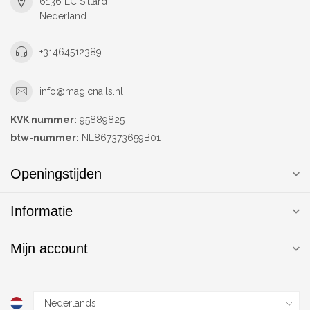
6136 EC Sittard
Nederland
+31464512389
info@magicnails.nl
KVK nummer:
95889825
btw-nummer:
NL867373659B01
Openingstijden
Informatie
Mijn account