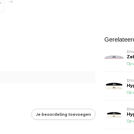
Gerelateer
DIV
Zeb
Op 
DIV
Hyg
Op 
DIV
Hyg
Je beoordeling toevoegen
Op 