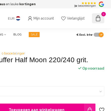
aus
en leuke
kortingen
G
32
beoordelingen
0
Mijn account
Verlanglijst
EUR
€
Excl. btw
NG
BLOG
SALE
0 beoordelingen
ffer Half Moon 220/240 grit.
Op voorraad
Toevoegen aan winkelwagen