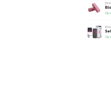
DIV
Blo
Op 
DIV
Set
Op 