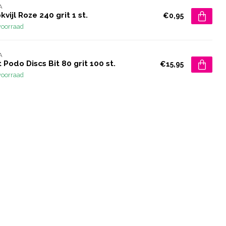
A
kvijl Roze 240 grit 1 st.
€0,95
voorraad
A
 Podo Discs Bit 80 grit 100 st.
€15,95
voorraad