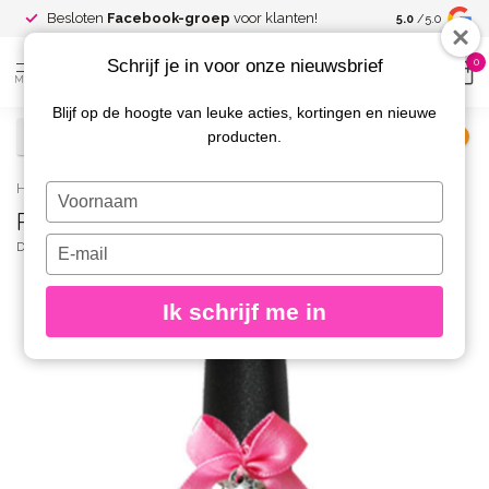
Spaar voor
gr
Besloten
Facebook-groep
voor klanten!
5.0
/5.0
kortingen
Schrijf je in voor onze nieuwsbrief
0
MENU
Blijf op de hoogte van leuke acties, kortingen en nieuwe
producten.
€
Excl. btw
Home
/
Primer Ultrabond Hema Vrij 15 ml.
Typ
Primer Ultrabond Hema Vrij 15 ml.
je
naam
Typ
DIVA
(0)
in
je
e-
Ik schrijf me in
mailadres
in