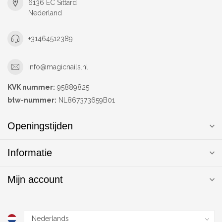
6136 EC Sittard
Nederland
+31464512389
info@magicnails.nl
KVK nummer:
95889825
btw-nummer:
NL867373659B01
Openingstijden
Informatie
Mijn account