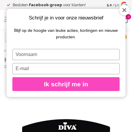
Spaar voor
gr
Besloten
Facebook-groep
voor klanten!
5.0
/5.0
kortingen
Schrijf je in voor onze nieuwsbrief
0
MENU
Blijf op de hoogte van leuke acties, kortingen en nieuwe
producten.
€
Excl. btw
Home
/
Hygiene Vijlen Half Moon 180 grit 25 st.
Typ
Hygiene Vijlen Half Moon 180 grit 25 st.
je
naam
Typ
DIVA
(0)
in
je
e-
Ik schrijf me in
mailadres
in