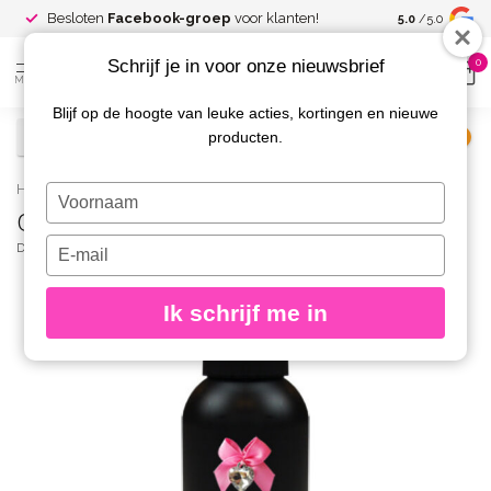
Spaar voor
gr
Besloten
Facebook-groep
voor klanten!
5.0
/5.0
kortingen
Schrijf je in voor onze nieuwsbrief
0
MENU
Blijf op de hoogte van leuke acties, kortingen en nieuwe
producten.
€
Excl. btw
Home
/
Gellak Remover 100 ml.
Typ
Gellak Remover 100 ml.
je
naam
Typ
DIVA
(0)
in
je
e-
Ik schrijf me in
mailadres
in