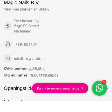
Magic Nails B.V.
Meer dan plakken en lakken!
Overhoven 105
6136 EC Sittard
Nederland
+31464512389
info@magicnails.nl
KVK nummer:
95889825
btw-nummer:
NL867373659B01
Openingstijden
Informatie