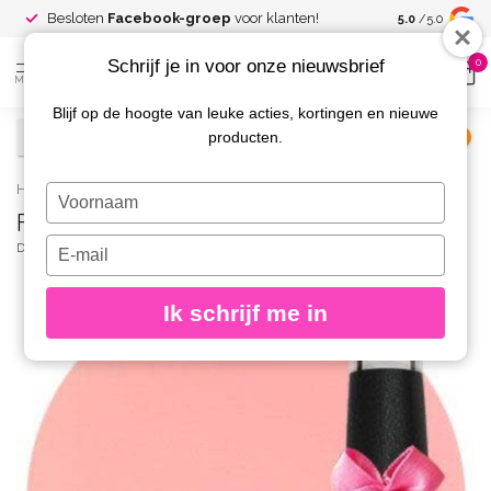
Spaar voor
gr
Besloten
Facebook-groep
voor klanten!
5.0
/5.0
kortingen
Schrijf je in voor onze nieuwsbrief
0
MENU
Blijf op de hoogte van leuke acties, kortingen en nieuwe
producten.
€
Excl. btw
Home
/
Fiberglass Basecoat Pinky Fiber 15 ml.
Typ
Fiberglass Basecoat Pinky Fiber 15 ml.
je
naam
Typ
DIVA
(0)
in
je
e-
Ik schrijf me in
mailadres
in