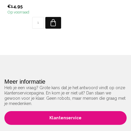
Nude kleur basisgel met
€14,95
fiberg...
Op voorraad
Meer informatie
Heb je een vraag? Grote kans dat je het antwoord vindt op onze
klantenservicepagina. En kom je er niet uit? Dan staan we
gewoon voor je klaar. Geen robots, maar mensen die graag met
je meedenken.
Klantenservice