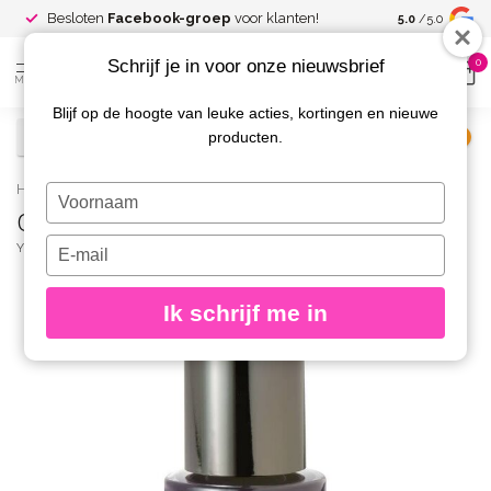
Spaar voor
gr
Besloten
Facebook-groep
voor klanten!
5.0
/5.0
kortingen
Schrijf je in voor onze nieuwsbrief
0
MENU
Blijf op de hoogte van leuke acties, kortingen en nieuwe
producten.
€
Excl. btw
Home
/
Caption Nagellak 026 Never ask permission
Typ
Caption Nagellak 026 Never ask permission
je
naam
Typ
YOUNG NAILS
(0)
in
je
e-
Ik schrijf me in
mailadres
in