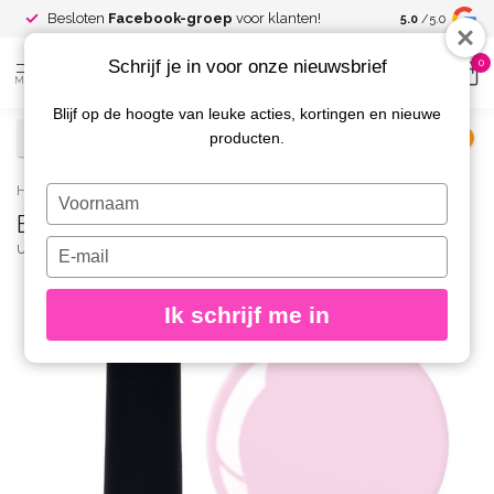
Spaar voor
gr
Besloten
Facebook-groep
voor klanten!
5.0
/5.0
kortingen
Schrijf je in voor onze nieuwsbrief
0
MENU
Blijf op de hoogte van leuke acties, kortingen en nieuwe
producten.
€
Excl. btw
Home
/
Builder in a Bottle 11 8 gr.
Typ
Builder in a Bottle 11 8 gr.
je
naam
Typ
URBAN NAILS
(0)
in
je
e-
Ik schrijf me in
mailadres
in