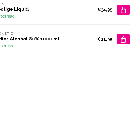
GNETIC
stige Liquid
€34,95
voorraad
GNETIC
dior Alcohol 80% 1000 ml.
€11,95
voorraad