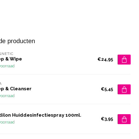
de producten
GNETIC
ep & Wipe
€24,95
voorraad
A
ep & Cleanser
€5,45
voorraad
dilon Huiddesinfectiespray 100ml.
€3,95
voorraad