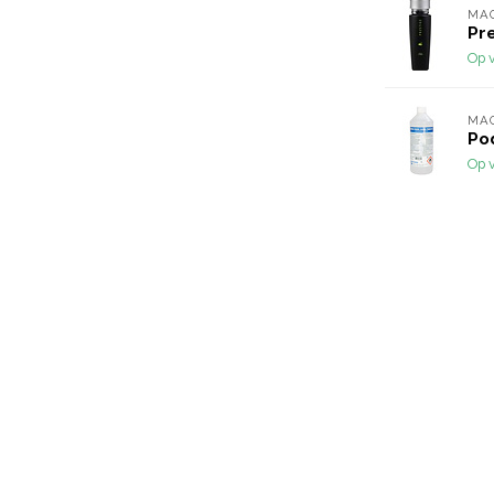
MA
Pre
Op 
MA
Po
Op 