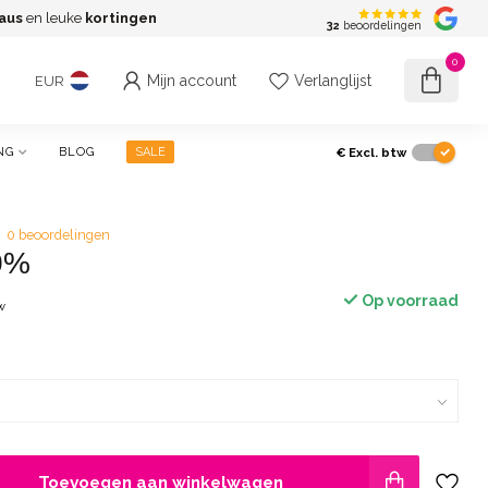
aus
en leuke
kortingen
G
32
beoordelingen
0
Mijn account
Verlanglijst
EUR
€
Excl. btw
NG
BLOG
SALE
0 beoordelingen
0%
Op voorraad
w
Toevoegen aan winkelwagen