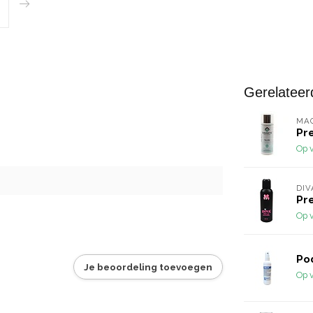
Gerelateer
MA
Pr
Op 
DIV
Pr
Op 
Po
Je beoordeling toevoegen
Op 