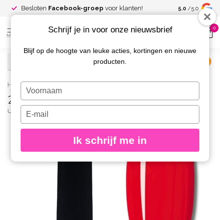
Spaar voor
gr
Besloten
Facebook-groep
voor klanten!
5.0
/5.0
kortingen
Schrijf je in voor onze nieuwsbrief
0
MENU
Blijf op de hoogte van leuke acties, kortingen en nieuwe
producten.
€
Excl. btw
Home
/
262 Gelpolish 8 gr.
Typ
262 Gelpolish 8 gr.
je
naam
Typ
URBAN NAILS
(0)
in
je
e-
Ik schrijf me in
mailadres
in