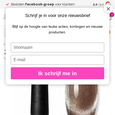
Spaar voor
gr
Besloten
Facebook-groep
voor klanten!
5.0
/5.0
kortingen
Schrijf je in voor onze nieuwsbrief
0
MENU
Blijf op de hoogte van leuke acties, kortingen en nieuwe
producten.
€
Excl. btw
Home
/
24 Opal Cat Eye Gelpolish
Typ
24 Opal Cat Eye Gelpolish
je
naam
Typ
URBAN NAILS
(0)
in
je
e-
Ik schrijf me in
mailadres
in