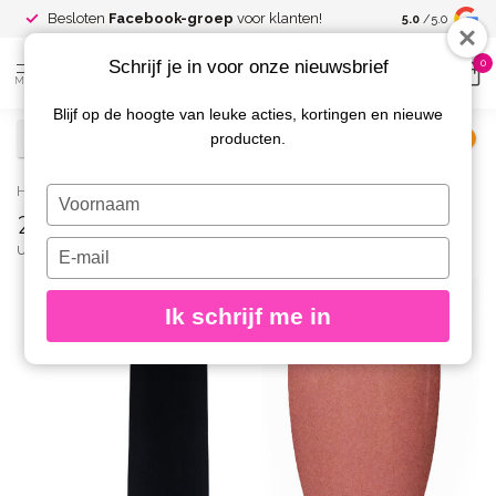
Spaar voor
gr
Besloten
Facebook-groep
voor klanten!
5.0
/5.0
kortingen
Schrijf je in voor onze nieuwsbrief
0
MENU
Blijf op de hoogte van leuke acties, kortingen en nieuwe
producten.
€
Excl. btw
Home
/
223 Gelpolish 8 gr.
Typ
223 Gelpolish 8 gr.
je
naam
Typ
URBAN NAILS
(0)
in
je
e-
Ik schrijf me in
mailadres
in