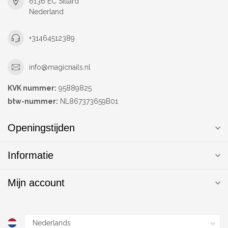
6136 EC Sittard
Nederland
+31464512389
info@magicnails.nl
KVK nummer:
95889825
btw-nummer:
NL867373659B01
Openingstijden
Informatie
Mijn account