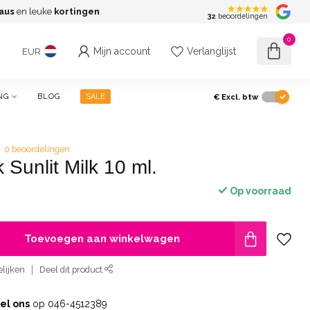
aus
en leuke
kortingen
G
32
beoordelingen
0
Mijn account
Verlanglijst
EUR
€
Excl. btw
NG
BLOG
SALE
0 beoordelingen
 Sunlit Milk 10 ml.
Op voorraad
Toevoegen aan winkelwagen
lijken
Deel dit product
el ons
op 046-4512389