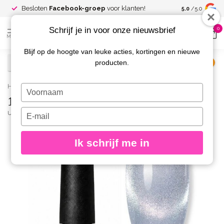
Spaar voor
gr
Besloten
Facebook-groep
voor klanten!
5.0
/5.0
kortingen
Schrijf je in voor onze nieuwsbrief
0
MENU
Blijf op de hoogte van leuke acties, kortingen en nieuwe
producten.
€
Excl. btw
Home
/
13 Opal Cat Eye Gelpolish
Typ
13 Opal Cat Eye Gelpolish
je
naam
Typ
URBAN NAILS
(0)
in
je
e-
Ik schrijf me in
mailadres
in