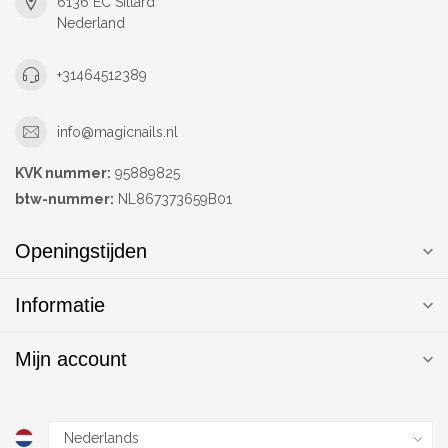
6136 EC Sittard
Nederland
+31464512389
info@magicnails.nl
KVK nummer:
95889825
btw-nummer:
NL867373659B01
Openingstijden
Informatie
Mijn account