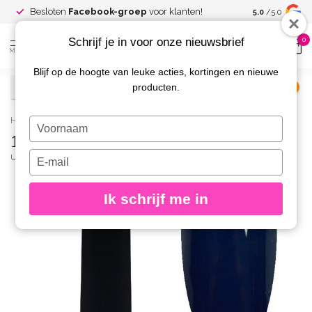
Spaar voor
gr
Besloten
Facebook-groep
voor klanten!
5.0
/5.0
kortingen
Schrijf je in voor onze nieuwsbrief
0
MENU
Blijf op de hoogte van leuke acties, kortingen en nieuwe
producten.
€
Excl. btw
Home
/
126 Gelpolish 8 gr.
Typ
126 Gelpolish 8 gr.
je
naam
Typ
URBAN NAILS
(0)
in
je
e-
Ik schrijf me in
mailadres
in