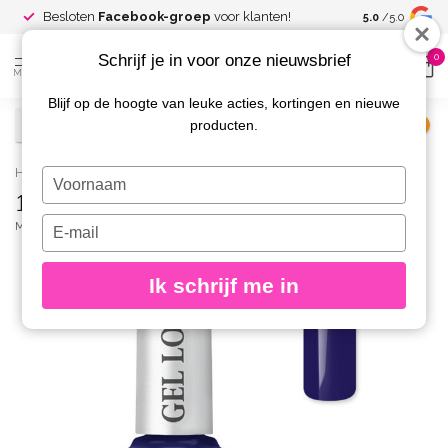
Spaar voor
gr
Besloten
Facebook-groep
voor klanten!
5.0
/5.0
kortingen
Schrijf je in voor onze nieuwsbrief
0
MENU
Blijf op de hoogte van leuke acties, kortingen en nieuwe
producten.
€
Excl. btw
Home
/
1044 Gel Look Nagellak Devon
Typ
1044 Gel Look Nagellak Devon
je
naam
Typ
MOYRA
(0)
in
je
e-
Ik schrijf me in
mailadres
in