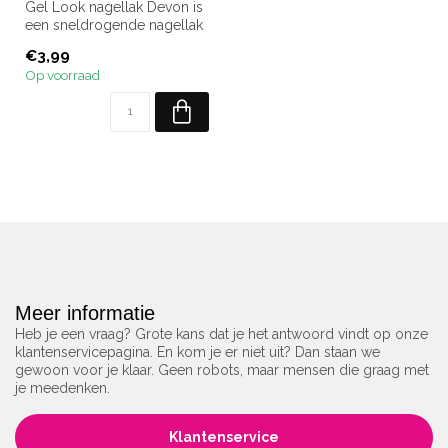
Gel Look nagellak Devon is
een sneldrogende nagellak
van Moyra.
€3,99
Ben je op zoek...
Op voorraad
Meer informatie
Heb je een vraag? Grote kans dat je het antwoord vindt op onze
klantenservicepagina. En kom je er niet uit? Dan staan we
gewoon voor je klaar. Geen robots, maar mensen die graag met
je meedenken.
Klantenservice