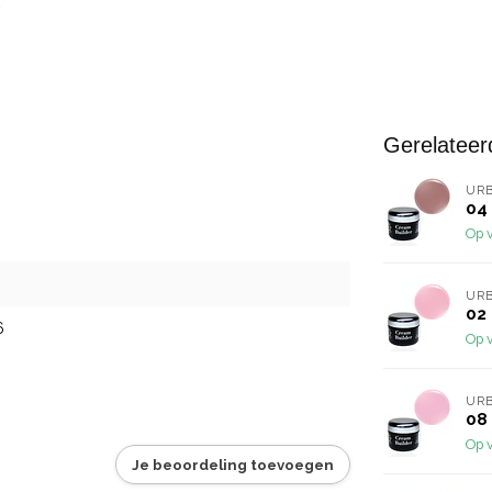
Gerelateer
URB
04
Op 
URB
02
6
Op 
URB
08
Op 
Je beoordeling toevoegen