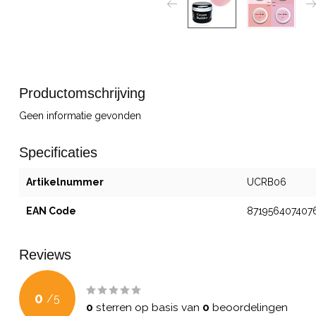
Productomschrijving
Geen informatie gevonden
Specificaties
Artikelnummer
UCRB06
EAN Code
871956407407
Reviews
0
/
5
0
sterren op basis van
0
beoordelingen