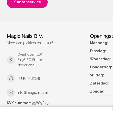
Klantenservice
Magic Nails B.V.
Openingst
Meer dan plakken en lakken!
Maandag:
Dinsdag:
Overhoven 105
Woensdag:
6136 EC Sittard
Nederland
Donderdag:
Vrijdag:
+31464512389
Zaterdag:
Zondag:
info@magicnails.nl
KVK nummer:
95889825
btw-nummer:
NL867373659B01