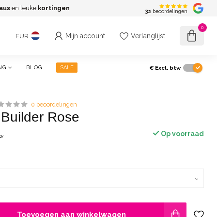
aus
en leuke
kortingen
G
32
beoordelingen
0
Mijn account
Verlanglijst
EUR
€
Excl. btw
NG
BLOG
SALE
0 beoordelingen
Builder Rose
Op voorraad
tw
Toevoegen aan winkelwagen