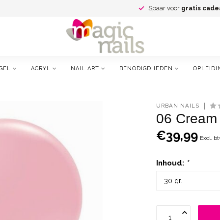
Spaar voor
gratis cade
GEL
ACRYL
NAIL ART
BENODIGDHEDEN
OPLEIDI
URBAN NAILS
06 Cream 
€39,99
Excl. b
Inhoud:
*