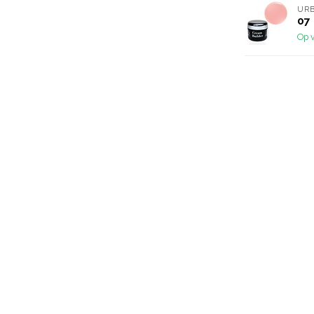
URB
07
Op 