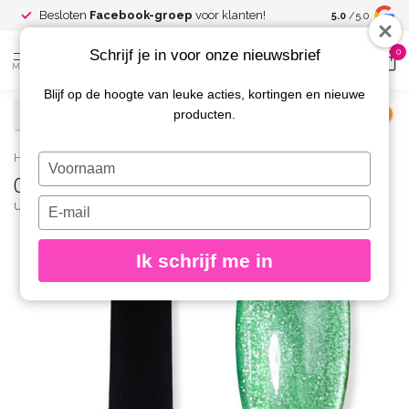
Spaar voor
gr
Besloten
Facebook-groep
voor klanten!
5.0
/5.0
kortingen
Schrijf je in voor onze nieuwsbrief
0
MENU
Blijf op de hoogte van leuke acties, kortingen en nieuwe
producten.
€
Excl. btw
Home
/
04 Opal Cat Eye Gelpolish
Typ
04 Opal Cat Eye Gelpolish
je
naam
Typ
URBAN NAILS
(0)
in
je
e-
Ik schrijf me in
mailadres
in