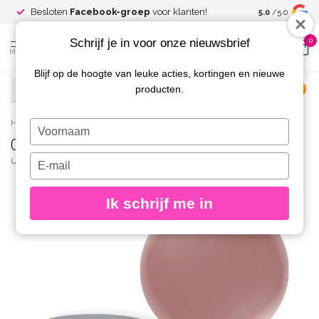
Spaar voor
gr
Besloten
Facebook-groep
voor klanten!
5.0
/5.0
kortingen
Schrijf je in voor onze nieuwsbrief
0
MENU
Blijf op de hoogte van leuke acties, kortingen en nieuwe
producten.
€
Excl. btw
Home
/
04 Cream Builder Brown
Typ
04 Cream Builder Brown
je
naam
Typ
URBAN NAILS
(0)
in
je
e-
Ik schrijf me in
mailadres
in