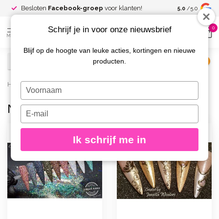
Spaar voor
gr
Besloten
Facebook-groep
voor klanten!
5.0
/5.0
kortingen
Schrijf je in voor onze nieuwsbrief
0
MENU
Blijf op de hoogte van leuke acties, kortingen en nieuwe
producten.
€
Excl. btw
Home
/
Merken
/
Urban Nails
/
Nail Art
Typ
je
Nail Art
naam
Typ
in
je
e-
Ik schrijf me in
mailadres
in