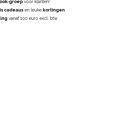
ook-groep
voor klanten!
is cadeaus
en leuke
kortingen
ding
vanaf 100 euro excl. btw