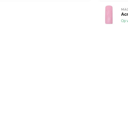
MA
Acr
Op 