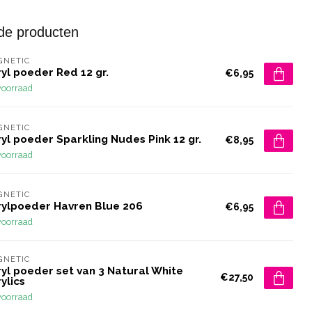
de producten
GNETIC
yl poeder Red 12 gr.
€6,95
voorraad
GNETIC
yl poeder Sparkling Nudes Pink 12 gr.
€8,95
voorraad
GNETIC
rylpoeder Havren Blue 206
€6,95
voorraad
GNETIC
yl poeder set van 3 Natural White
€27,50
ylics
voorraad