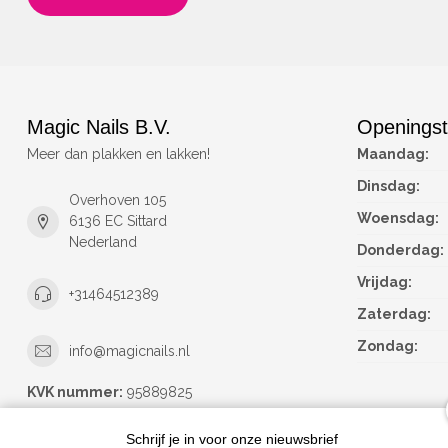
Magic Nails B.V.
Openingst
Meer dan plakken en lakken!
Maandag:
Dinsdag:
Overhoven 105
Woensdag:
6136 EC Sittard
Nederland
Donderdag:
Vrijdag:
+31464512389
Zaterdag:
Zondag:
info@magicnails.nl
KVK nummer:
95889825
btw-nummer:
NL867373659B01
Schrijf je in voor onze nieuwsbrief