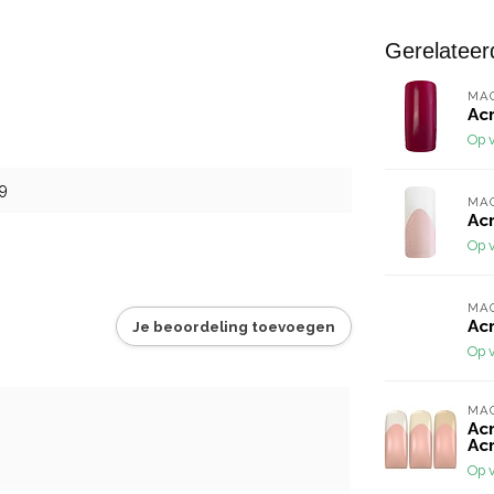
Gerelateer
MA
Acr
Op 
9
MA
Acr
Op 
MA
Ac
Je beoordeling toevoegen
Op 
MA
Acr
Acr
Op 