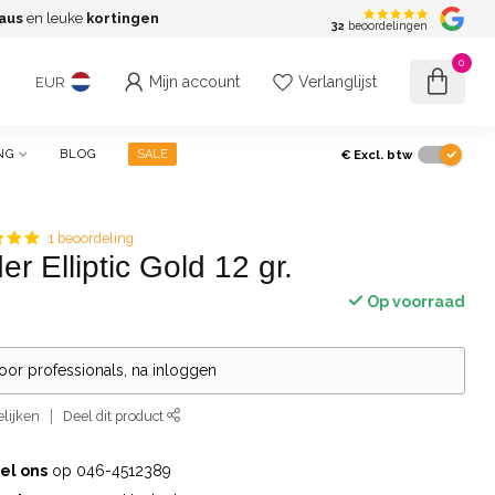
aus
en leuke
kortingen
G
32
beoordelingen
0
Mijn account
Verlanglijst
EUR
€
Excl. btw
NG
BLOG
SALE
1 beoordeling
er Elliptic Gold 12 gr.
Op voorraad
voor professionals, na inloggen
lijken
Deel dit product
el ons
op 046-4512389