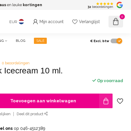
aus
en leuke
kortingen
G
32
beoordelingen
0
Mijn account
Verlanglijst
EUR
€
Excl. btw
NG
BLOG
SALE
0 beoordelingen
k Icecream 10 ml.
Op voorraad
Toevoegen aan winkelwagen
lijken
Deel dit product
el ons
op 046-4512389