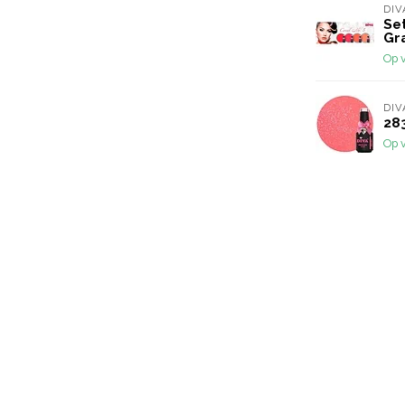
DIV
Set
Gr
Op 
DIV
283
Op 