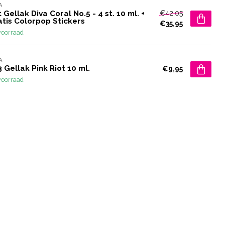
A
€42,05
 Gellak Diva Coral No.5 - 4 st. 10 ml. +
atis Colorpop Stickers
€35,95
voorraad
A
 Gellak Pink Riot 10 ml.
€9,95
voorraad