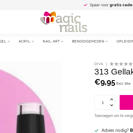
Spaar voor
gratis cade
GEL
ACRYL
NAIL ART
BENODIGDHEDEN
OPLEIDI
DIVA
313 Gella
€9,95
Excl. btw
Toevoegen om te verge
Advies nodig?
B