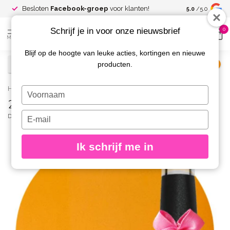
Spaar voor
gr
Besloten
Facebook-groep
voor klanten!
5.0
/5.0
kortingen
Schrijf je in voor onze nieuwsbrief
0
MENU
Blijf op de hoogte van leuke acties, kortingen en nieuwe
producten.
€
Excl. btw
Home
/
255 Gellak Mandarina 15 ml.
Typ
255 Gellak Mandarina 15 ml.
je
naam
Typ
DIVA
(0)
in
je
e-
Ik schrijf me in
mailadres
in