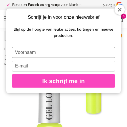
Spaar voor
gr
Besloten
Facebook-groep
voor klanten!
5.0
/5.0
kortingen
Schrijf je in voor onze nieuwsbrief
0
MENU
Blijf op de hoogte van leuke acties, kortingen en nieuwe
producten.
€
Excl. btw
Home
/
1056 Gel Look Nagellak Eya
Typ
1056 Gel Look Nagellak Eya
je
naam
Typ
MOYRA
(0)
in
je
e-
Ik schrijf me in
mailadres
in