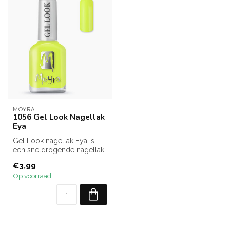
MOYRA
1056 Gel Look Nagellak
Eya
Gel Look nagellak Eya is
een sneldrogende nagellak
van Moyra.
€3,99
Ben je op zoek n...
Op voorraad