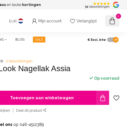
aus
en leuke
kortingen
G
32
beoordelingen
0
Mijn account
Verlanglijst
EUR
€
Excl. btw
NG
BLOG
SALE
0 beoordelingen
Look Nagellak Assia
Op voorraad
Toevoegen aan winkelwagen
lijken
Deel dit product
el ons
op 046-4512389