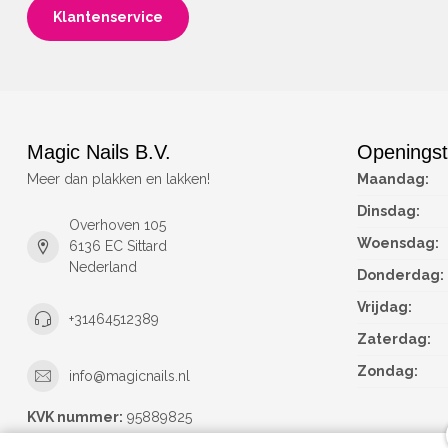
Klantenservice
Magic Nails B.V.
Openingst
Meer dan plakken en lakken!
Maandag:
Dinsdag:
Overhoven 105
Woensdag:
6136 EC Sittard
Nederland
Donderdag:
Vrijdag:
+31464512389
Zaterdag:
Zondag:
info@magicnails.nl
KVK nummer:
95889825
btw-nummer:
NL867373659B01