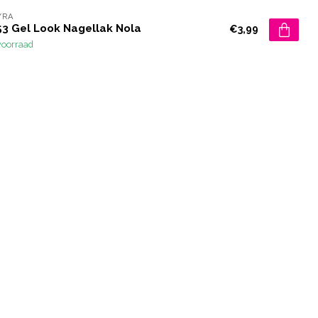
YRA
53 Gel Look Nagellak Nola
€3,99
voorraad