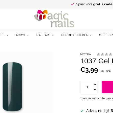
Spaar voor
gratis cade
GEL
ACRYL
NAIL ART
BENODIGDHEDEN
OPLEIDI
MOYRA
1037 Gel 
€3,99
Excl. btw
Toevoegen om te verge
Advies nodig?
B