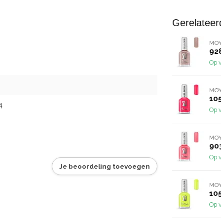
Gerelateer
MO
92
Op 
MO
10
4
Op 
MO
90
Op 
Je beoordeling toevoegen
MO
10
Op 