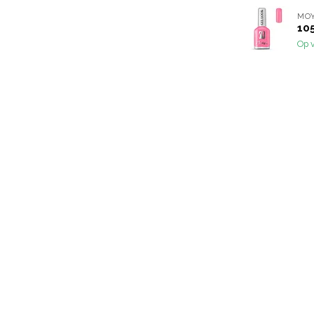
MO
10
Op 