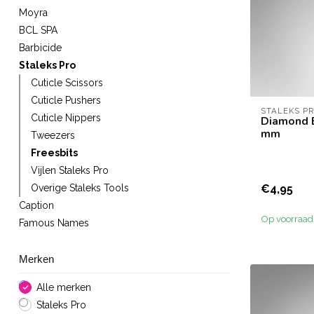
Moyra
BCL SPA
Barbicide
Staleks Pro
Cuticle Scissors
Cuticle Pushers
STALEKS P
Cuticle Nippers
Diamond Bi
mm
Tweezers
Freesbits
Vijlen Staleks Pro
€4,95
Overige Staleks Tools
Caption
Op voorraad
Famous Names
Merken
Alle merken
Staleks Pro