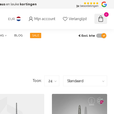
aus
en leuke
kortingen
G
32
beoordelingen
0
Mijn account
Verlanglijst
EUR
€
Excl. btw
NG
BLOG
SALE
Toon: