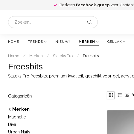
Besloten
Facebook-groep
voor klanten!
HOME
TRENDS
NIEUW!
MERKEN
GELLAK
Home
/
Merken
/
Staleks Pro
/
Freesbits
Freesbits
Staleks Pro freesbits: premium kwaliteit, geschikt voor gel, acryl 
39
P
Categorieën
Merken
Magnetic
Diva
Urban Nails