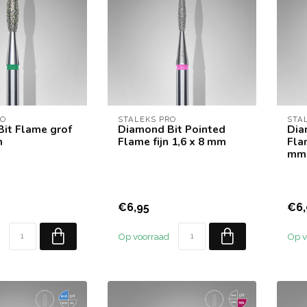
RO
STALEKS PRO
STA
it Flame grof
Diamond Bit Pointed
Dia
m
Flame fijn 1,6 x 8 mm
Fla
mm
€6,95
€6,
Op voorraad
Op v