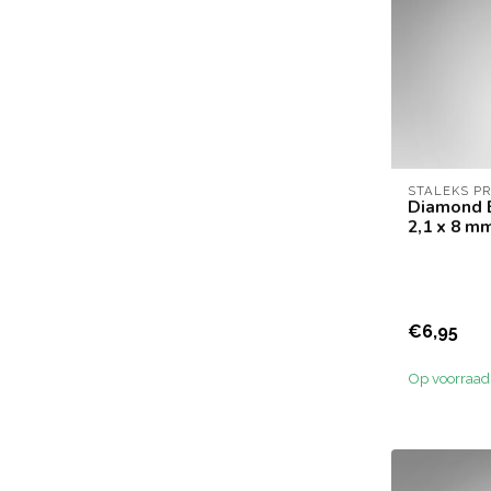
STALEKS P
Diamond B
2,1 x 8 m
€6,95
Op voorraad