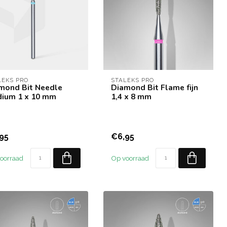
LEKS PRO
STALEKS PRO
mond Bit Needle
Diamond Bit Flame fijn
ium 1 x 10 mm
1,4 x 8 mm
95
€6,95
oorraad
Op voorraad