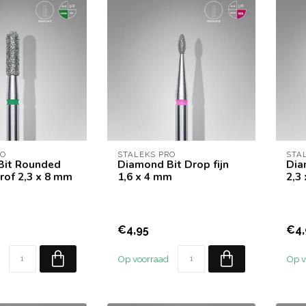
RO
STALEKS PRO
STA
Bit Rounded
Diamond Bit Drop fijn
Dia
rof 2,3 x 8 mm
1,6 x 4 mm
2,3
€4,95
€4,
Op voorraad
Op v