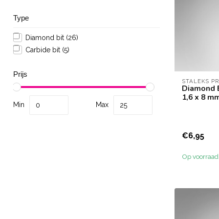
Type
Diamond bit
(26)
Carbide bit
(5)
Prijs
STALEKS P
Diamond B
1,6 x 8 m
Min
Max
€6,95
Op voorraad