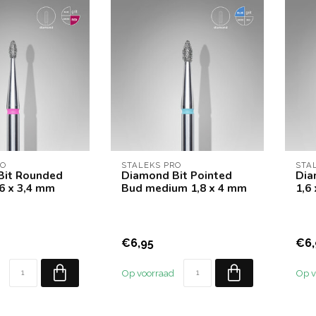
RO
STALEKS PRO
STA
Bit Rounded
Diamond Bit Pointed
Dia
,6 x 3,4 mm
Bud medium 1,8 x 4 mm
1,6
€6,95
€6,
Op voorraad
Op v