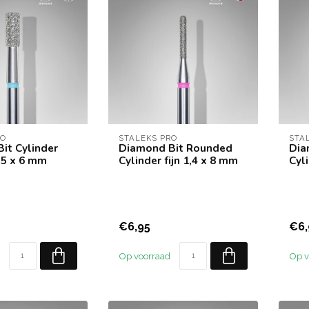
RO
STALEKS PRO
STA
it Cylinder
Diamond Bit Rounded
Dia
,5 x 6 mm
Cylinder fijn 1,4 x 8 mm
Cyli
€6,95
€6,
Op voorraad
Op v