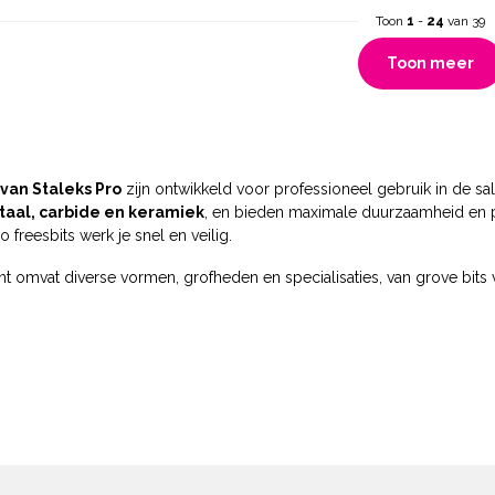
Toon
1
-
24
van 39
Toon meer
 van Staleks Pro
zijn ontwikkeld voor professioneel gebruik in de s
staal, carbide en keramiek
, en bieden maximale duurzaamheid en pre
o freesbits werk je snel en veilig.
nt omvat diverse vormen, grofheden en specialisaties, van grove bits 