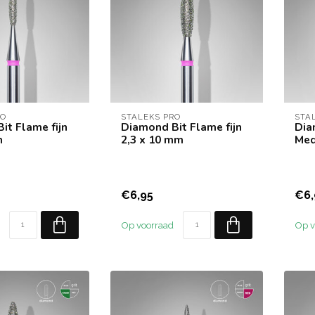
RO
STALEKS PRO
STA
it Flame fijn
Diamond Bit Flame fijn
Dia
m
2,3 x 10 mm
Med
€6,95
€6,
Op voorraad
Op v