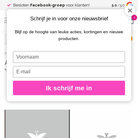
Spaar voor
gr
Besloten
Facebook-groep
voor klanten!
5.0
/5.0
kortingen
Schrijf je in voor onze nieuwsbrief
0
MENU
Blijf op de hoogte van leuke acties, kortingen en nieuwe
producten.
€
Excl. btw
Home
/
AirNails Masking 36
Typ
AirNails Masking 36
je
naam
Typ
MAGNETIC
(0)
in
je
e-
Ik schrijf me in
mailadres
in