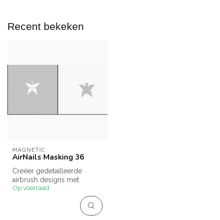
Recent bekeken
MAGNETIC
AirNails Masking 36
Creëer gedetailleerde
airbrush designs met
Op voorraad
AirNails Masking 36.